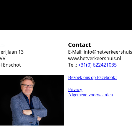
es
Contact
erijlaan 13
E-Mail: info@hetverkeershuis
 VV
www.hetverkeershuis.nl
el Enschot
Tel.:
+31(0) 622421035
Bezoek ons op Facebook!
Privacy
Algemene voorwaarden