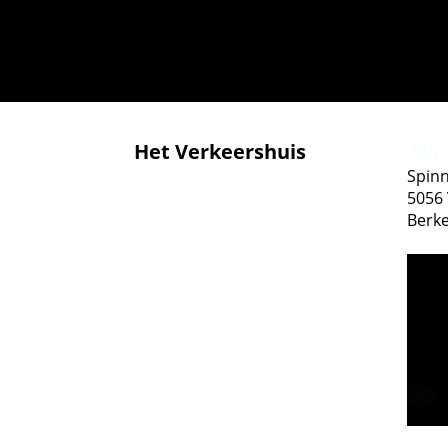
Het Verkeershuis
Adr
Spinn
5056
Berk