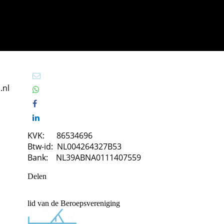
.nl
KVK: 86534696
Btw-id: NL004264327B53
Bank: NL39ABNA0111407559
Delen
lid van de Beroepsvereniging