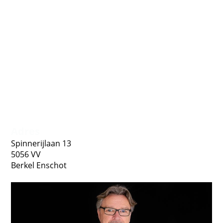
20220922_Het Verkeershuis__BHF0005 HR
Adres
Spinnerijlaan 13
5056 VV
Berkel Enschot